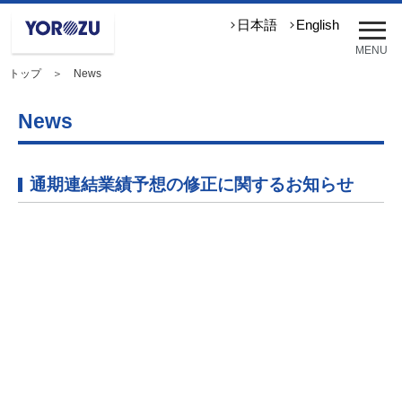
メ
日本語
English
ニ
MENU
ュ
トップ
＞ News
ー
を
開
News
く
通期連結業績予想の修正に関するお知らせ