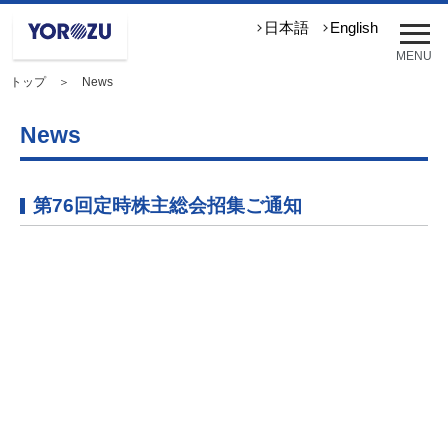
メ
日本語
English
ニ
MENU
ュ
トップ
＞ News
ー
を
開
News
く
第76回定時株主総会招集ご通知