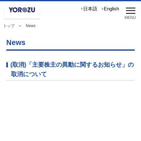
メ
日本語
English
ニ
MENU
ュ
トップ
＞ News
ー
を
開
News
く
(取消)「主要株主の異動に関するお知らせ」の
取消について