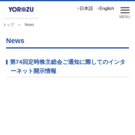
メ
日本語
English
ニ
MENU
ュ
トップ
＞ News
ー
を
開
News
く
第74回定時株主総会ご通知に際してのインタ
ーネット開示情報