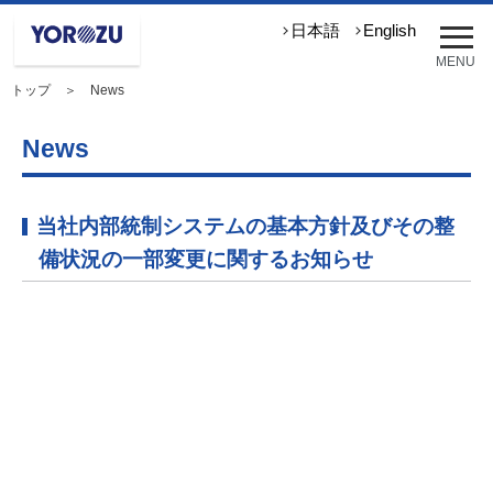
メ
日本語
English
ニ
MENU
ュ
トップ
＞ News
ー
を
開
News
く
当社内部統制システムの基本方針及びその整
備状況の一部変更に関するお知らせ