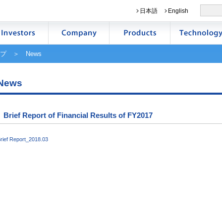
日本語
English
プ
＞ News
News
Brief Report of Financial Results of FY2017
rief Report_2018.03