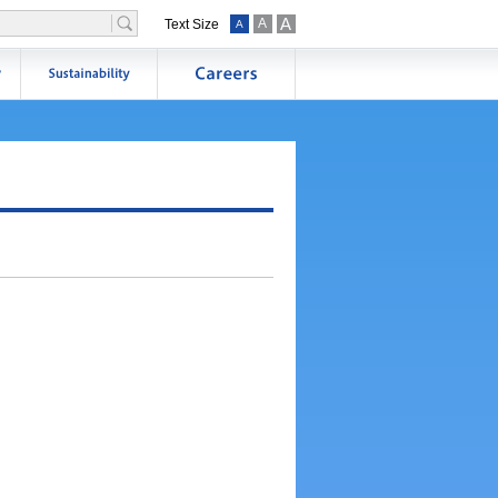
A
A
Text Size
A