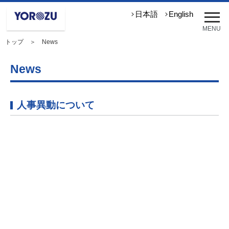
メ
日本語
English
ニ
MENU
ュ
トップ
＞ News
ー
を
開
News
く
人事異動について