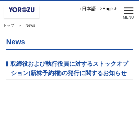
メ
日本語
English
ニ
MENU
ュ
トップ
＞ News
ー
を
開
News
く
取締役および執行役員に対するストックオプ
ション(新株予約権)の発行に関するお知らせ