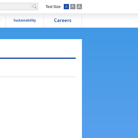
A
A
Text Size
A