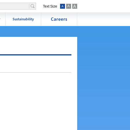
A
A
Text Size
A