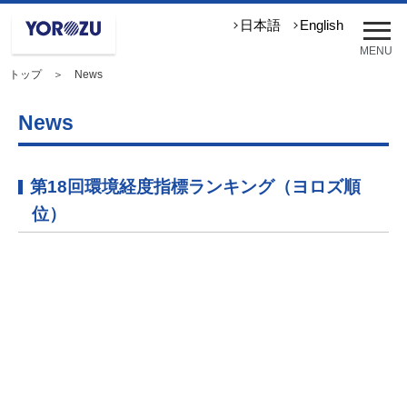
メ
日本語
English
ニ
MENU
ュ
トップ
＞ News
ー
を
開
News
く
第18回環境経度指標ランキング（ヨロズ順
位）