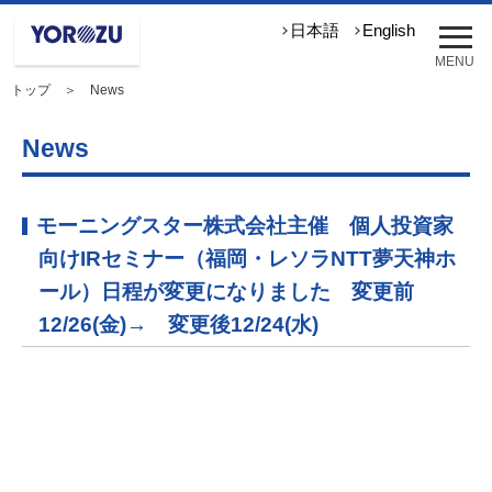
メ
日本語
English
ニ
MENU
ュ
トップ
＞ News
ー
を
開
News
く
モーニングスター株式会社主催 個人投資家
向けIRセミナー（福岡・レソラNTT夢天神ホ
ール）日程が変更になりました 変更前
12/26(金)→ 変更後12/24(水)