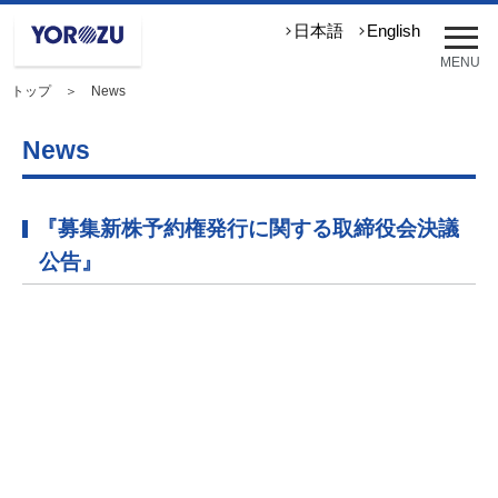
メ
日本語
English
ニ
MENU
ュ
トップ
＞ News
ー
を
開
News
く
『募集新株予約権発行に関する取締役会決議
公告』