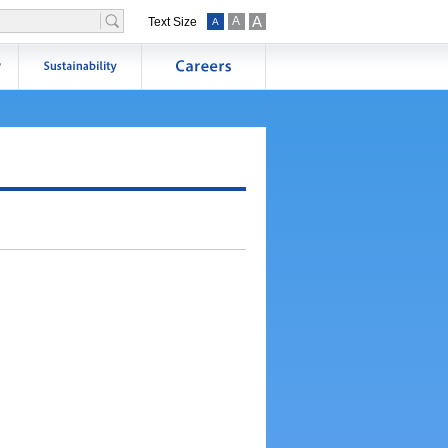
A
A
Text Size
A