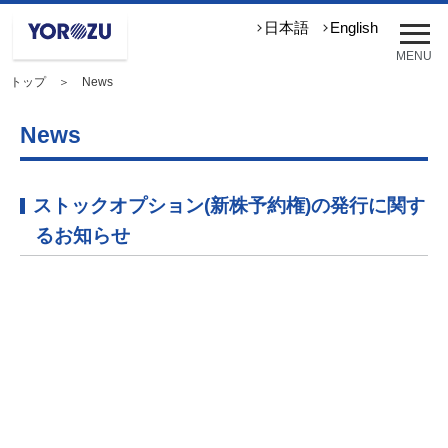
メ
日本語
English
ニ
MENU
ュ
トップ
＞ News
ー
を
開
News
く
ストックオプション(新株予約権)の発行に関す
るお知らせ