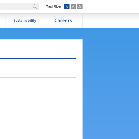
A
A
Text Size
A