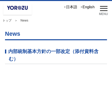
メ
日本語
English
ニ
MENU
ュ
トップ
＞ News
ー
を
開
News
く
内部統制基本方針の一部改定（添付資料含
む）