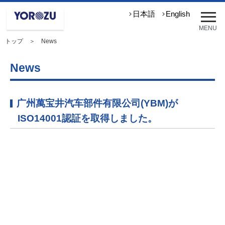
メ
日本語
English
ニ
MENU
ュ
トップ
＞ News
ー
を
開
News
く
广州萬宝井汽车部件有限公司(YBM)が
ISO14001認証を取得しました。