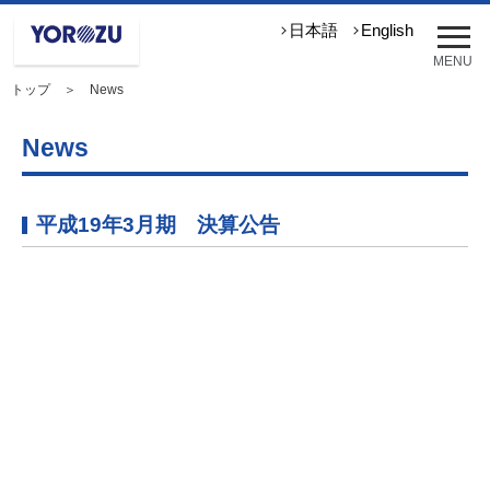
メ
日本語
English
ニ
MENU
ュ
トップ
＞ News
ー
を
開
News
く
平成19年3月期 決算公告