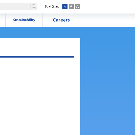
A
A
Text Size
A