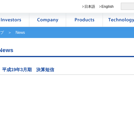
日本語
English
プ
＞ News
News
平成19年3月期 決算短信