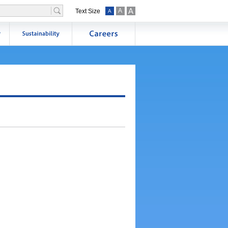
A
A
Text Size
A