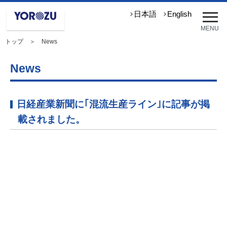
メ
日本語
English
ニ
MENU
ュ
トップ
＞ News
ー
を
開
News
く
日経産業新聞に｢混流生産ライン｣に記事が掲
載されました。